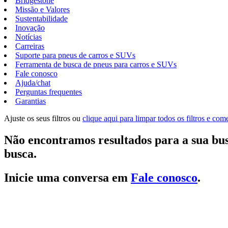
Bridgestone
Missão e Valores
Sustentabilidade
Inovação
Notícias
Carreiras
Suporte para pneus de carros e SUVs
Ferramenta de busca de pneus para carros e SUVs
Fale conosco
Ajuda/chat
Perguntas frequentes
Garantias
Ajuste os seus filtros ou
clique aqui para limpar todos os filtros e co
Não encontramos resultados para a sua bus
busca.
Inicie uma conversa em
Fale conosco
.