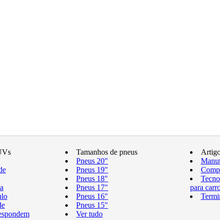
UVs
Tamanhos de pneus
Artig
Pneus 20"
Manut
de
Pneus 19"
Compr
Pneus 18"
Tecno
a
Pneus 17"
para carr
ulo
Pneus 16"
Termi
de
Pneus 15"
respondem
Ver tudo