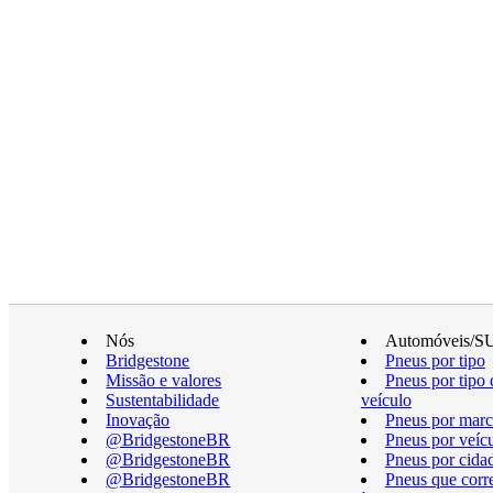
Nós
Automóveis/S
Bridgestone
Pneus por tipo
Missão e valores
Pneus por tipo 
Sustentabilidade
veículo
Inovação
Pneus por marc
@BridgestoneBR
Pneus por veíc
@BridgestoneBR
Pneus por cida
@BridgestoneBR
Pneus que cor