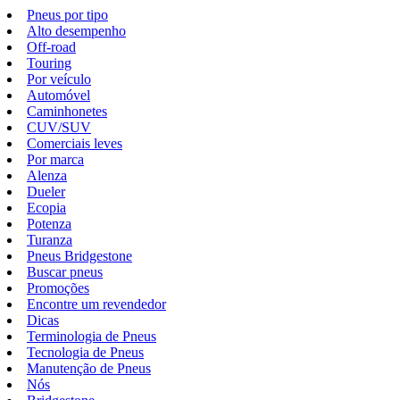
Pneus por tipo
Alto desempenho
Off-road
Touring
Por veículo
Automóvel
Caminhonetes
CUV/SUV
Comerciais leves
Por marca
Alenza
Dueler
Ecopia
Potenza
Turanza
Pneus Bridgestone
Buscar pneus
Promoções
Encontre um revendedor
Dicas
Terminologia de Pneus
Tecnologia de Pneus
Manutenção de Pneus
Nós