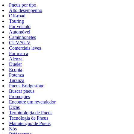
Pneus por tipo
Alto desempenho
Off-road
Touring
Por veículo
Automóvel
Caminhonetes
CUV/SUV
Comerciais leves
Por marca
Alenza
Dueler
Ecopia
Potenza
Turanza
Pneus Bridgestone
Buscar pneus
Promoções
Encontre um revendedor
Dicas
Terminologia de Pneus
Tecnologia de Pneus
Manutenção de Pneus
Nós