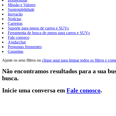
Bridgestone
Missão e Valores
Sustentabilidade
Inovação
Notícias
Carreiras
Suporte para pneus de carros e SUVs
Ferramenta de busca de pneus para carros e SUVs
Fale conosco
Ajuda/chat
Perguntas frequentes
Garantias
Ajuste os seus filtros ou
clique aqui para limpar todos os filtros e co
Não encontramos resultados para a sua bus
busca.
Inicie uma conversa em
Fale conosco
.