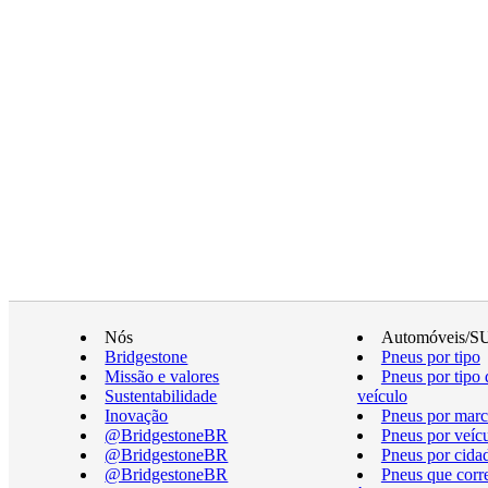
Nós
Automóveis/S
Bridgestone
Pneus por tipo
Missão e valores
Pneus por tipo 
Sustentabilidade
veículo
Inovação
Pneus por marc
@BridgestoneBR
Pneus por veíc
@BridgestoneBR
Pneus por cida
@BridgestoneBR
Pneus que cor