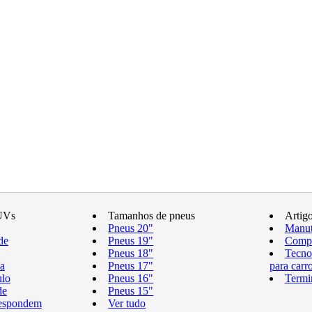
UVs
Tamanhos de pneus
Artig
Pneus 20"
Manut
de
Pneus 19"
Compr
Pneus 18"
Tecno
a
Pneus 17"
para carr
ulo
Pneus 16"
Termi
de
Pneus 15"
respondem
Ver tudo