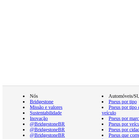
Nós
Automóveis/S
Bridgestone
Pneus por tipo
Missão e valores
Pneus por tipo 
Sustentabilidade
veículo
Inovação
Pneus por marc
@BridgestoneBR
Pneus por veíc
@BridgestoneBR
Pneus por cida
@BridgestoneBR
Pneus que cor