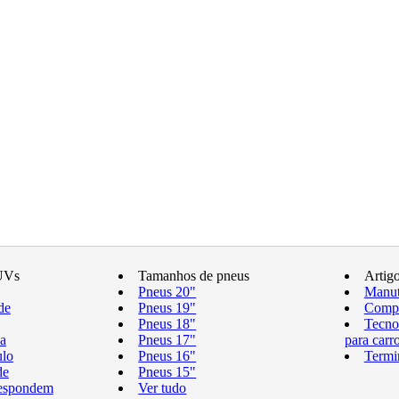
UVs
Tamanhos de pneus
Artig
Pneus 20"
Manut
de
Pneus 19"
Compr
Pneus 18"
Tecno
a
Pneus 17"
para carr
ulo
Pneus 16"
Termi
de
Pneus 15"
respondem
Ver tudo