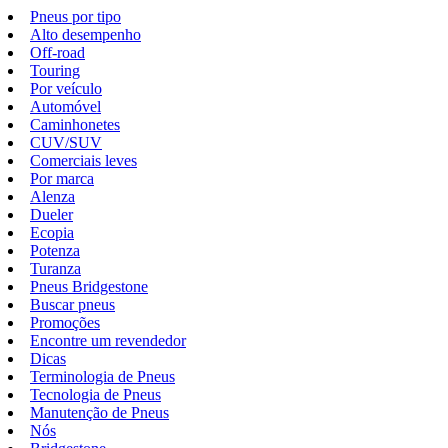
Pneus por tipo
Alto desempenho
Off-road
Touring
Por veículo
Automóvel
Caminhonetes
CUV/SUV
Comerciais leves
Por marca
Alenza
Dueler
Ecopia
Potenza
Turanza
Pneus Bridgestone
Buscar pneus
Promoções
Encontre um revendedor
Dicas
Terminologia de Pneus
Tecnologia de Pneus
Manutenção de Pneus
Nós