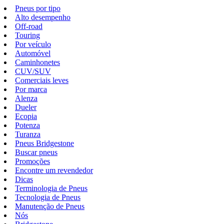
Pneus por tipo
Alto desempenho
Off-road
Touring
Por veículo
Automóvel
Caminhonetes
CUV/SUV
Comerciais leves
Por marca
Alenza
Dueler
Ecopia
Potenza
Turanza
Pneus Bridgestone
Buscar pneus
Promoções
Encontre um revendedor
Dicas
Terminologia de Pneus
Tecnologia de Pneus
Manutenção de Pneus
Nós