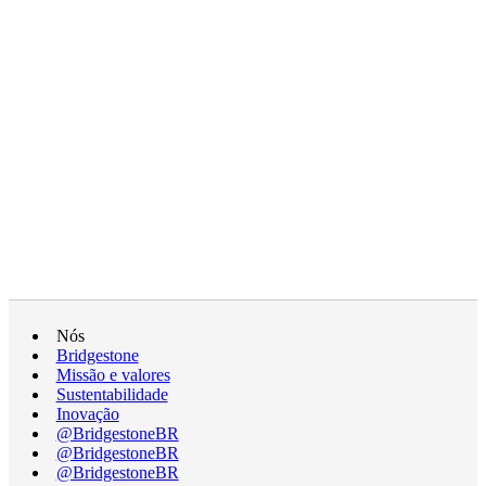
Nós
Bridgestone
Missão e valores
Sustentabilidade
Inovação
@BridgestoneBR
@BridgestoneBR
@BridgestoneBR