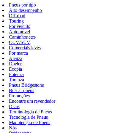
Pneus por tipo
Alto desempenho
Off-road
Touring
Por veículo
Automóvel
Caminhonetes
CUV/SUV
Comerciais leves
Por marca
Alenza
Dueler
Ecopia
Potenza
Turanza
Pneus Bridgestone
Buscar pneus
Promoções
Encontre um revendedor
Dicas
Terminologia de Pneus
Tecnologia de Pneus
Manutenção de Pneus
Nós