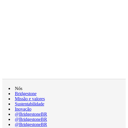
Nós
Bridgestone
Missão e valores
Sustentabilidade
Inovação
@BridgestoneBR
@BridgestoneBR
@BridgestoneBR