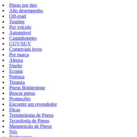
Pneus por tipo
Alto desempenho
Off-road
Touring
Por veículo
Automóvel
Caminhonetes
CUV/SUV
Comerciais leves
Por marca
Alenza
Dueler
Ecopia
Potenza
Turanza
Pneus Bridgestone
Buscar pneus
Promoções
Encontre um revendedor
Dicas
Terminologia de Pneus
Tecnologia de Pneus
Manutenção de Pneus
Nós