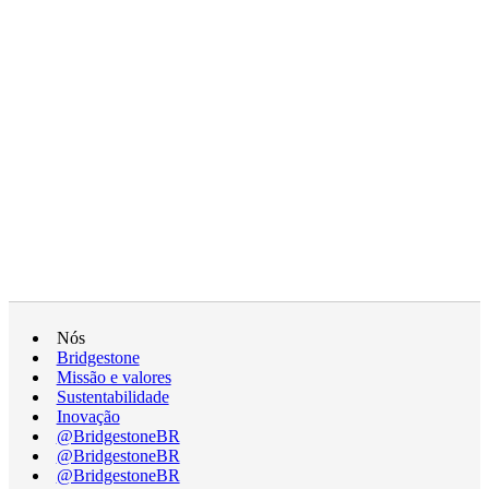
Nós
Bridgestone
Missão e valores
Sustentabilidade
Inovação
@BridgestoneBR
@BridgestoneBR
@BridgestoneBR