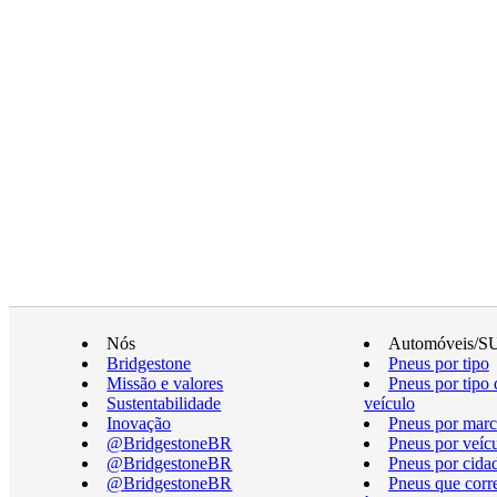
Nós
Automóveis/S
Bridgestone
Pneus por tipo
Missão e valores
Pneus por tipo 
Sustentabilidade
veículo
Inovação
Pneus por marc
@BridgestoneBR
Pneus por veíc
@BridgestoneBR
Pneus por cida
@BridgestoneBR
Pneus que cor