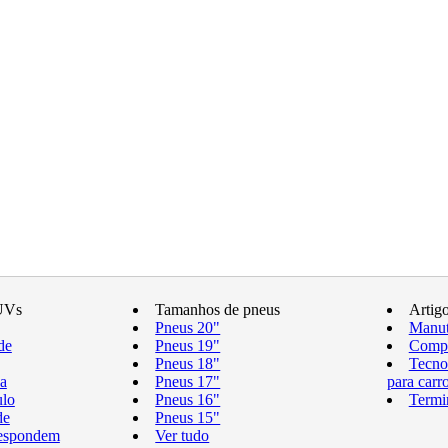
UVs
Tamanhos de pneus
Artig
Pneus 20"
Manut
de
Pneus 19"
Compr
Pneus 18"
Tecno
a
Pneus 17"
para carr
ulo
Pneus 16"
Termi
de
Pneus 15"
respondem
Ver tudo