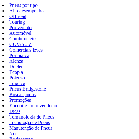
Pneus por tipo
Alto desempenho
Off-road
Touring
Por veículo
Automóvel
Caminhonetes
CUV/SUV
Comerciais leves
Por marca
Alenza
Dueler
Ecopia
Potenza
Turanza
Pneus Bridgestone
Buscar pneus
Promoções
Encontre um revendedor
Dicas
Terminologia de Pneus
Tecnologia de Pneus
Manutenção de Pneus
Nós