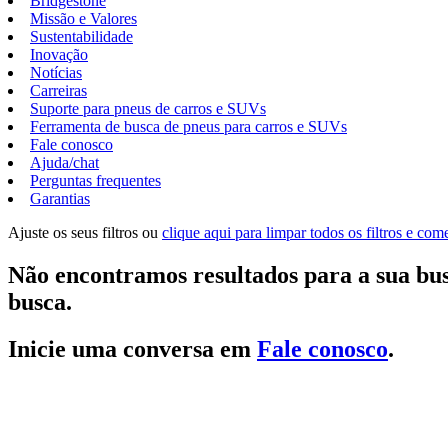
Bridgestone
Missão e Valores
Sustentabilidade
Inovação
Notícias
Carreiras
Suporte para pneus de carros e SUVs
Ferramenta de busca de pneus para carros e SUVs
Fale conosco
Ajuda/chat
Perguntas frequentes
Garantias
Ajuste os seus filtros ou
clique aqui para limpar todos os filtros e co
Não encontramos resultados para a sua bus
busca.
Inicie uma conversa em
Fale conosco
.